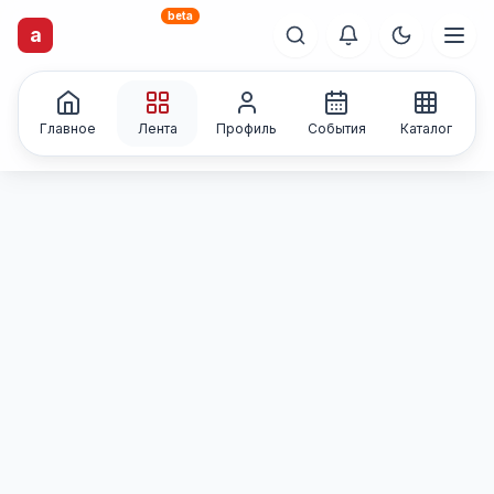
beta
artisti
X
.ru
a
Каталог творческих
лиц и коллективов
Главное
Лента
Профиль
События
Каталог