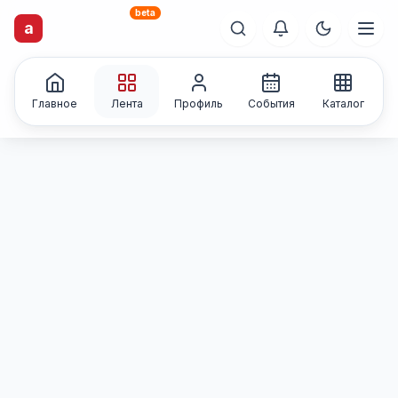
beta
artisti
X
.ru
a
Каталог творческих
лиц и коллективов
Главное
Лента
Профиль
События
Каталог