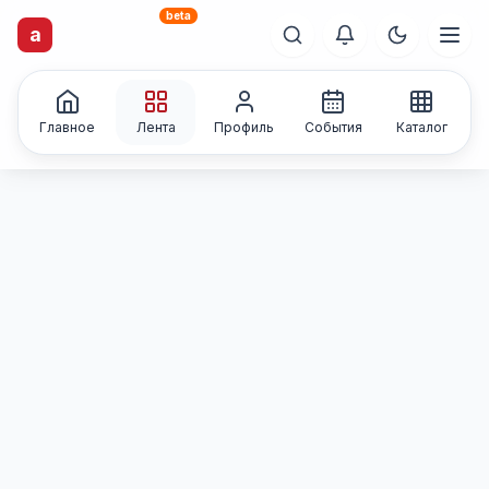
beta
artisti
X
.ru
a
Каталог творческих
лиц и коллективов
Главное
Лента
Профиль
События
Каталог