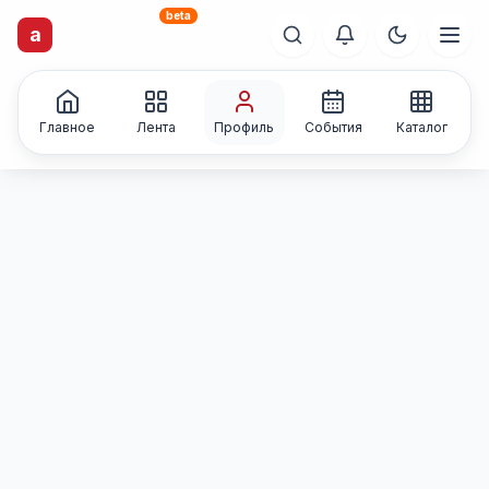
beta
a
artisti
X
.ru
Каталог творческих
лиц и коллективов
Главное
Лента
Профиль
События
Каталог