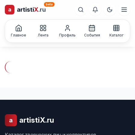
beta
artisti
X
.ru
a
лиц и коллективов
Каталог творческих
Главное
Лента
Профиль
События
Каталог
artistiX.ru
a
Каталог творческих лиц и коллективов