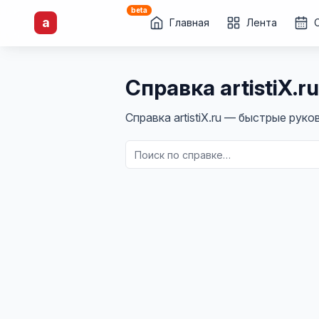
beta
artisti
X
.ru
a
Каталог творческих
Главная
Лента
лиц и коллективов
Справка
artistiX.ru
Справка artistiX.ru — быстрые ру