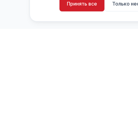
Принять все
Только н
artistiX.ru
a
Каталог творческих лиц и коллективов