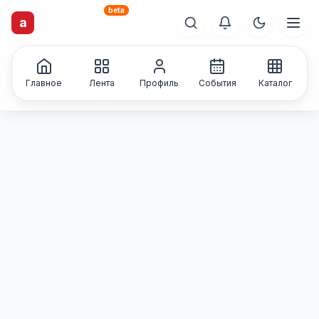
beta
artisti
X
.ru
a
Каталог творческих
лиц и коллективов
Главное
Лента
Профиль
События
Каталог