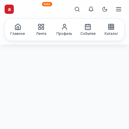
beta
artisti
X
.ru
a
Каталог творческих
лиц и коллективов
Главное
Лента
Профиль
События
Каталог