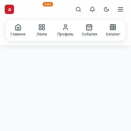
beta
artisti
X
.ru
a
Каталог творческих
лиц и коллективов
Главное
Лента
Профиль
События
Каталог