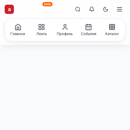
beta
artisti
X
.ru
Каталог творческих
a
лиц и коллективов
Главное
Лента
Профиль
События
Каталог