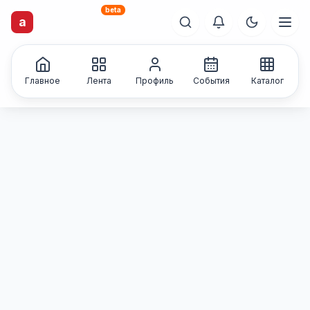
beta
artisti
X
.ru
a
Каталог творческих
лиц и коллективов
Главное
Лента
Профиль
События
Каталог