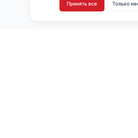
Принять все
Только н
artistiX.ru
a
Каталог творческих лиц и коллективов