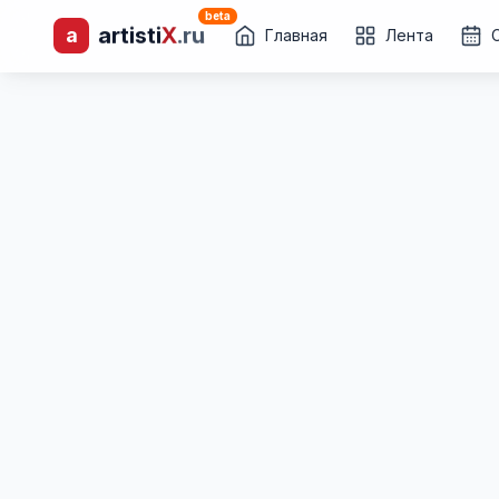
beta
a
artisti
X
.ru
лиц и коллективов
Главная
Лента
Каталог творческих