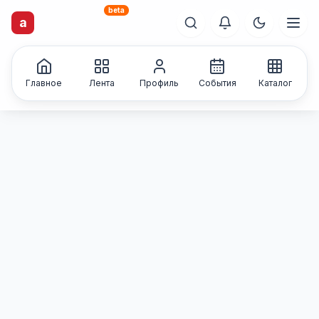
beta
artisti
X
.ru
a
Каталог творческих
лиц и коллективов
Главное
Лента
Профиль
События
Каталог