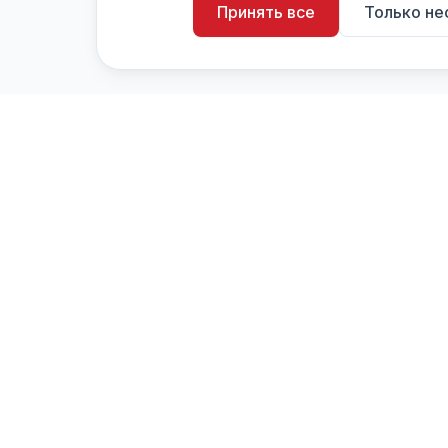
Принять все
Только н
artistiX.ru
a
Каталог творческих лиц и коллективов