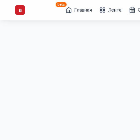
beta
artisti
X
.ru
a
Каталог творческих
Главная
Лента
лиц и коллективов