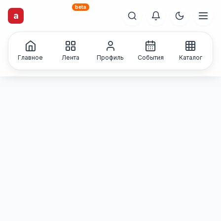
beta
a
artisti
X
.ru
Каталог творческих
лиц и коллективов
Главное
Лента
Профиль
События
Каталог