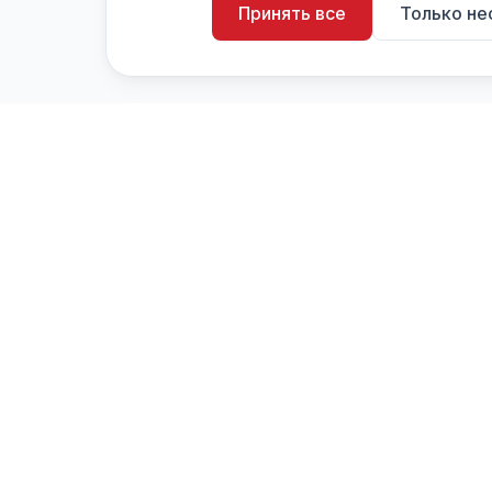
Принять все
Только н
artistiX.ru
a
Каталог творческих лиц и коллективов