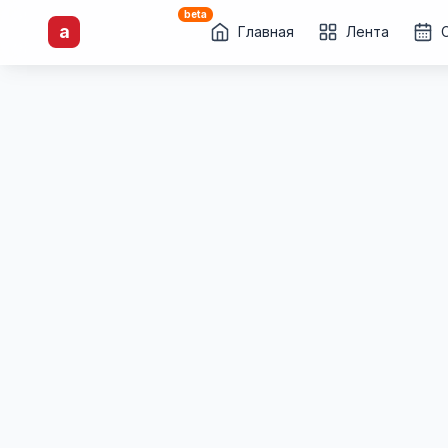
beta
artisti
X
.ru
a
Каталог творческих
Главная
Лента
лиц и коллективов