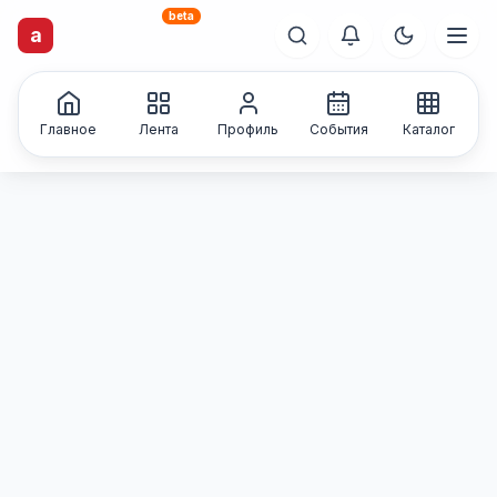
beta
artisti
X
.ru
a
Каталог творческих
лиц и коллективов
Главное
Лента
Профиль
События
Каталог