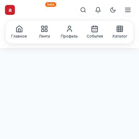
beta
artisti
X
.ru
a
Каталог творческих
лиц и коллективов
Главное
Лента
Профиль
События
Каталог