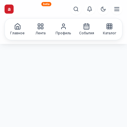
beta
artisti
X
.ru
a
Каталог творческих
лиц и коллективов
Главное
Лента
Профиль
События
Каталог