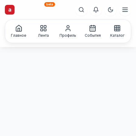
beta
artisti
X
.ru
a
Каталог творческих
лиц и коллективов
Главное
Лента
Профиль
События
Каталог