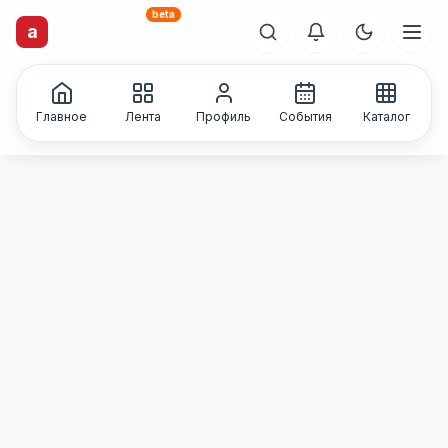
beta
artisti
X
.ru
a
Каталог творческих
лиц и коллективов
Главное
Лента
Профиль
События
Каталог