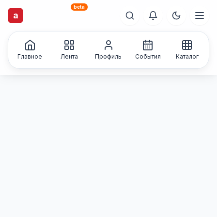
beta
artisti
X
.ru
a
Каталог творческих
лиц и коллективов
Главное
Лента
Профиль
События
Каталог