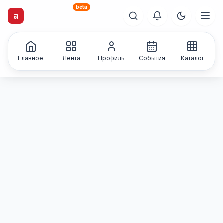
beta
artisti
X
.ru
a
Каталог творческих
лиц и коллективов
Главное
Лента
Профиль
События
Каталог