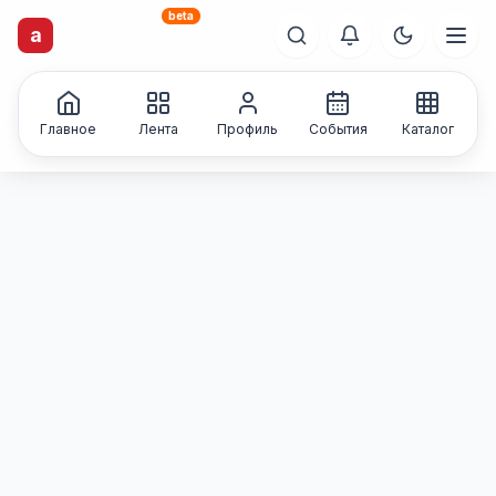
beta
artisti
X
.ru
a
Каталог творческих
лиц и коллективов
Главное
Лента
Профиль
События
Каталог