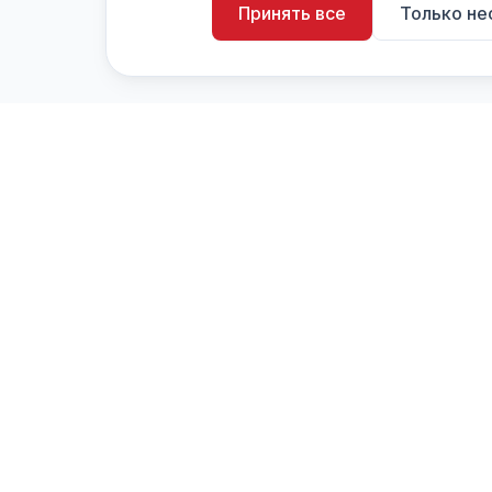
Принять все
Только н
artistiX.ru
a
Каталог творческих лиц и коллективов