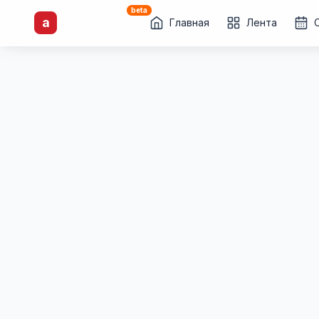
beta
artisti
X
.ru
a
Каталог творческих
Главная
Лента
лиц и коллективов