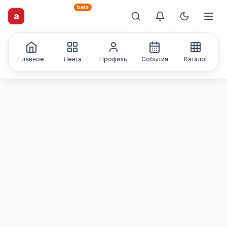
beta
artisti
X
.ru
a
Каталог творческих
лиц и коллективов
Главное
Лента
Профиль
События
Каталог