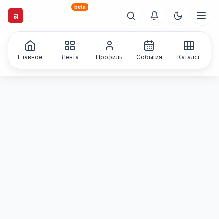
beta
artisti
X
.ru
a
Каталог творческих
лиц и коллективов
Главное
Лента
Профиль
События
Каталог