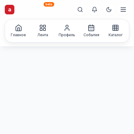
beta
artisti
X
.ru
a
Каталог творческих
лиц и коллективов
Главное
Лента
Профиль
События
Каталог