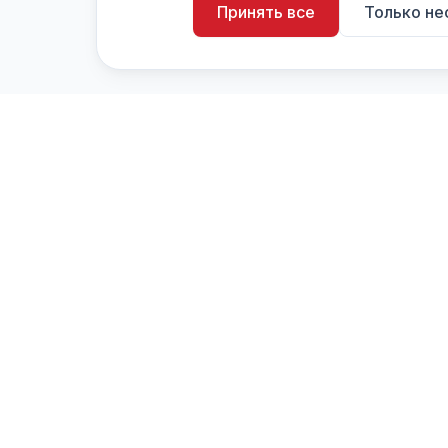
Принять все
Только н
artistiX.ru
a
Каталог творческих лиц и коллективов