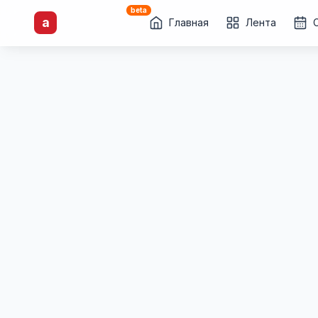
beta
artisti
X
.ru
a
Каталог творческих
Главная
Лента
лиц и коллективов