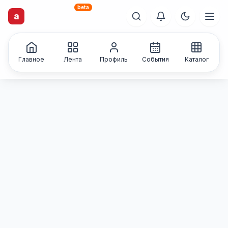
beta
artisti
X
.ru
a
Каталог творческих
лиц и коллективов
Главное
Лента
Профиль
События
Каталог