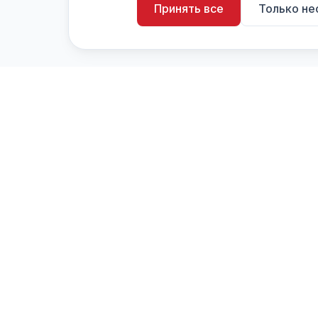
Принять все
Только н
artistiX.ru
a
Каталог творческих лиц и коллективов