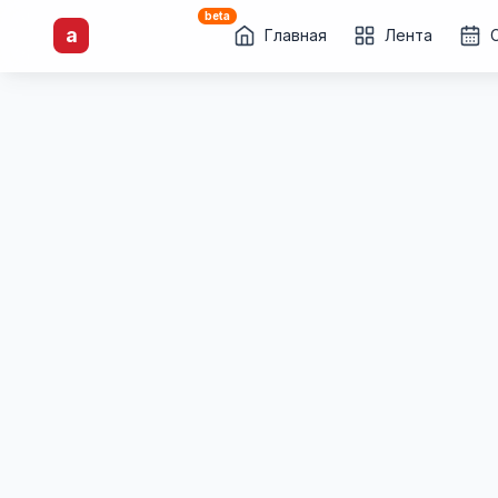
beta
artisti
X
.ru
a
Каталог творческих
Главная
Лента
лиц и коллективов