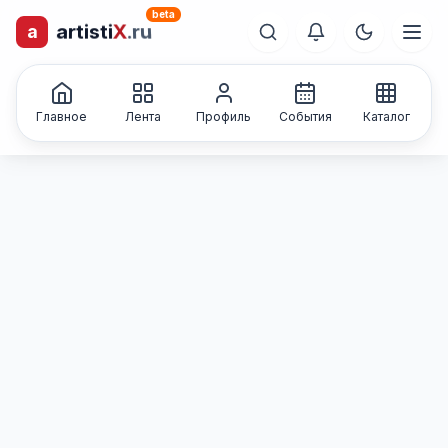
beta
a
artisti
X
.ru
лиц и коллективов
Каталог творческих
Главное
Лента
Профиль
События
Каталог