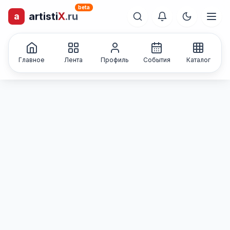
beta
artisti
X
.ru
a
лиц и коллективов
Каталог творческих
Главное
Лента
Профиль
События
Каталог