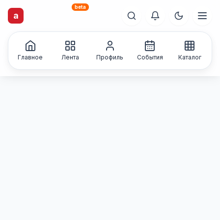
beta
artisti
X
.ru
a
Каталог творческих
лиц и коллективов
Главное
Лента
Профиль
События
Каталог