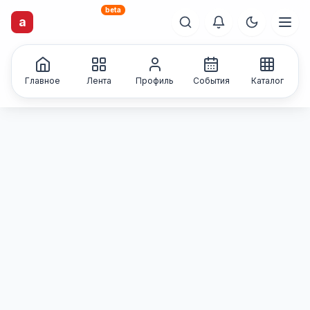
beta
artisti
X
.ru
a
Каталог творческих
лиц и коллективов
Главное
Лента
Профиль
События
Каталог