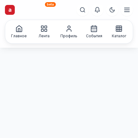
beta
artisti
X
.ru
a
Каталог творческих
лиц и коллективов
Главное
Лента
Профиль
События
Каталог