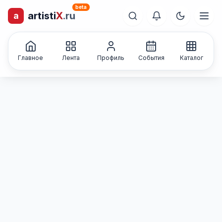
beta
artisti
X
.ru
a
лиц и коллективов
Каталог творческих
Главное
Лента
Профиль
События
Каталог