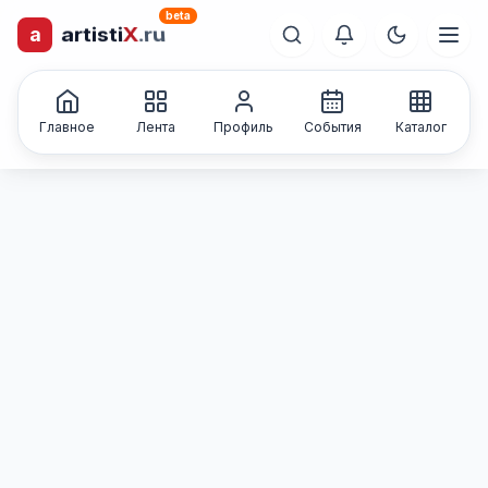
beta
a
artisti
X
.ru
лиц и коллективов
Каталог творческих
Главное
Лента
Профиль
События
Каталог