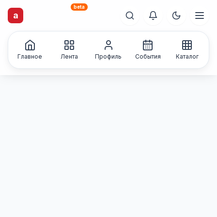
beta
artisti
X
.ru
a
Каталог творческих
лиц и коллективов
Главное
Лента
Профиль
События
Каталог