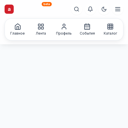
beta
artisti
X
.ru
a
Каталог творческих
лиц и коллективов
Главное
Лента
Профиль
События
Каталог