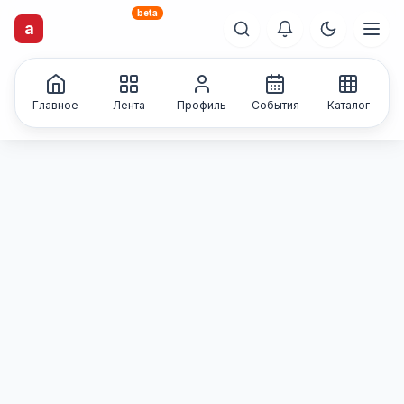
beta
artisti
X
.ru
a
Каталог творческих
лиц и коллективов
Главное
Лента
Профиль
События
Каталог