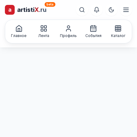
beta
artisti
X
.ru
a
лиц и коллективов
Каталог творческих
Главное
Лента
Профиль
События
Каталог