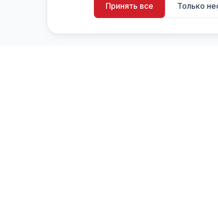
Принять все
Только н
artistiX.ru
a
Каталог творческих лиц и коллективов