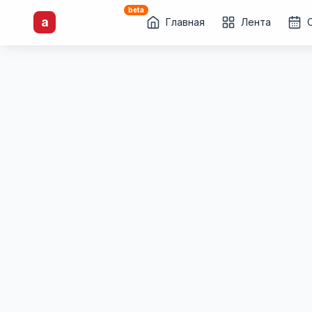
beta
artisti
X
.ru
a
Каталог творческих
Главная
Лента
лиц и коллективов