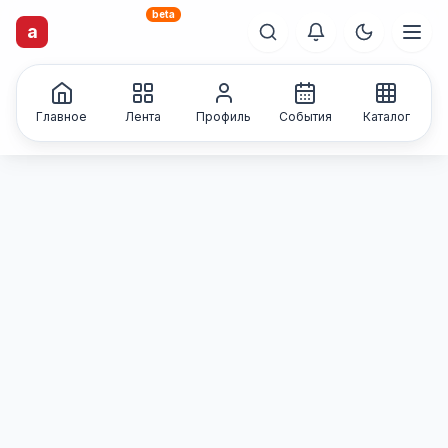
beta
artisti
X
.ru
a
Каталог творческих
лиц и коллективов
Главное
Лента
Профиль
События
Каталог