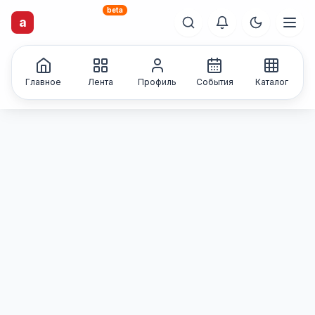
beta
artisti
X
.ru
a
Каталог творческих
лиц и коллективов
Главное
Лента
Профиль
События
Каталог