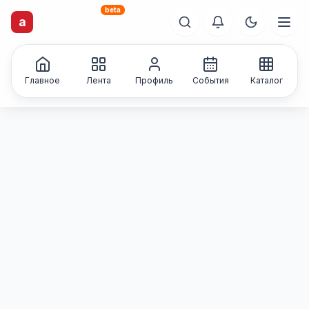
beta
artisti
X
.ru
a
Каталог творческих
лиц и коллективов
Главное
Лента
Профиль
События
Каталог