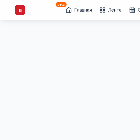
beta
artisti
X
.ru
a
Каталог творческих
Главная
Лента
лиц и коллективов