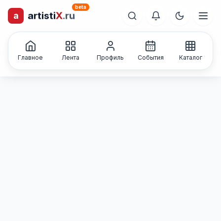
beta
a
artisti
X
.ru
лиц и коллективов
Каталог творческих
Главное
Лента
Профиль
События
Каталог