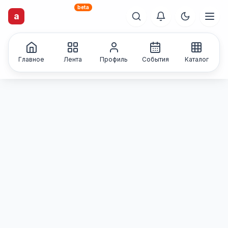
beta
artisti
X
.ru
a
Каталог творческих
лиц и коллективов
Главное
Лента
Профиль
События
Каталог