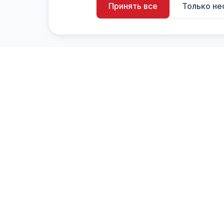
Принять все
Только н
artistiX.ru
a
Каталог творческих лиц и коллективов