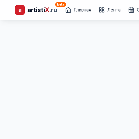
beta
artisti
X
.ru
a
лиц и коллективов
Главная
Лента
Каталог творческих